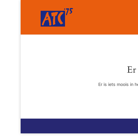
Er
Er is iets moois in