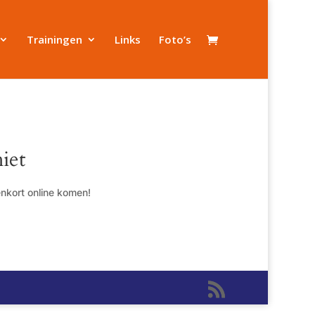
Trainingen
Links
Foto’s
iet
enkort online komen!