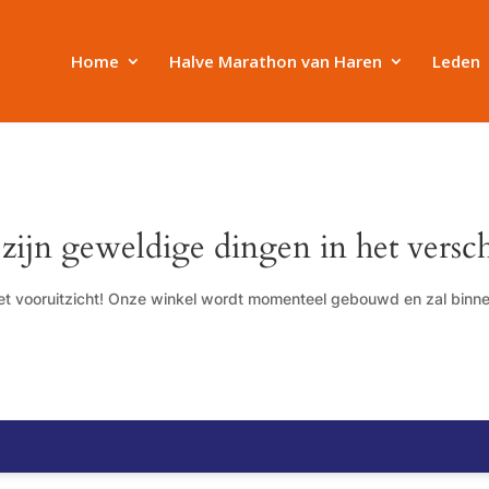
Home
Halve Marathon van Haren
Leden
 zijn geweldige dingen in het versch
 het vooruitzicht! Onze winkel wordt momenteel gebouwd en zal binn