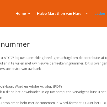
Home
Halve Marathon van Haren
Leden
ngnummer
u ATC’75 bij uw aanmelding heeft gemachtigd om de contributie af t
ulier in te vullen met uw nieuwe bankrekeningnummer. Dit is overige
verstapservice van uw bank.
schikbaar: Word en Adobe Acrobat (PDF).
lt u dit na het downloaden in op uw computer. Vervolgens kunt u het
en.
l u problemen hebt met documenten in Word-formaat. U kunt het PDF