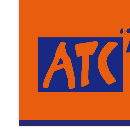
Er
Er is iets moois in