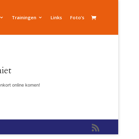
Trainingen
Links
Foto’s
iet
enkort online komen!