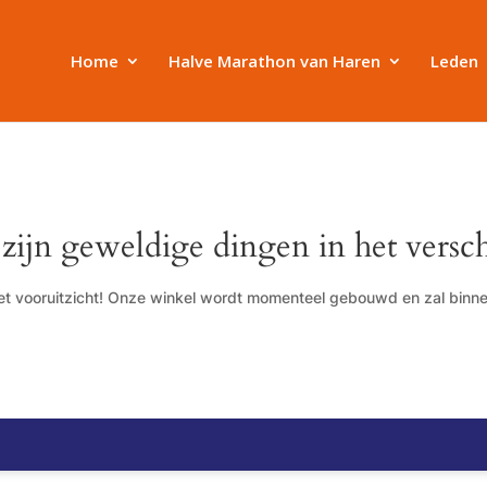
Home
Halve Marathon van Haren
Leden
 zijn geweldige dingen in het versch
 het vooruitzicht! Onze winkel wordt momenteel gebouwd en zal binn