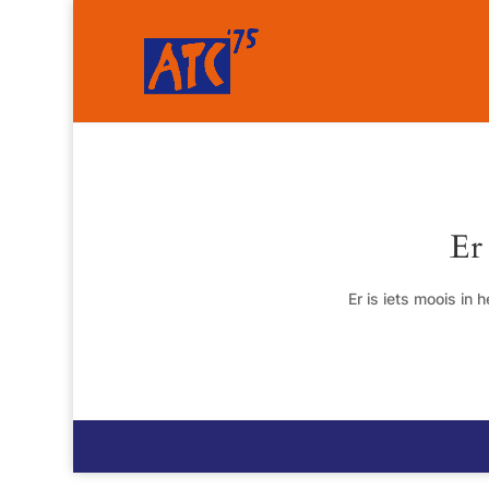
Er
Er is iets moois in