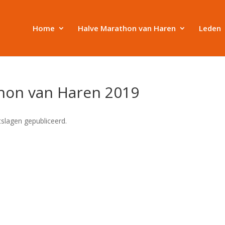
Home
Halve Marathon van Haren
Leden
thon van Haren 2019
slagen gepubliceerd.